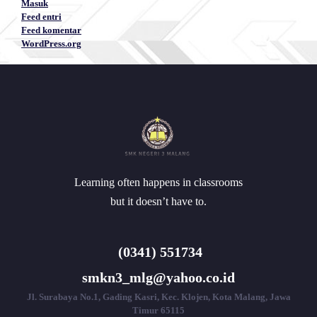
Masuk
Feed entri
Feed komentar
WordPress.org
Learning often happens in classrooms
but it doesn’t have to.
(0341) 551734
smkn3_mlg@yahoo.co.id
Jl. Surabaya No.1, Gading Kasri, Kec. Klojen, Kota Malang, Jawa
Timur 65115