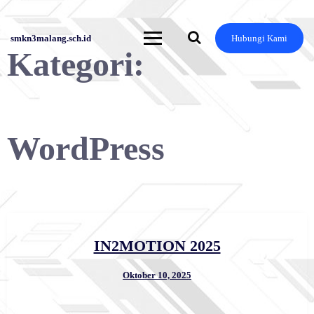
Skip
to
content
smkn3malang.sch.id
Hubungi Kami
Kategori:
WordPress
IN2MOTION 2025
Oktober 10, 2025