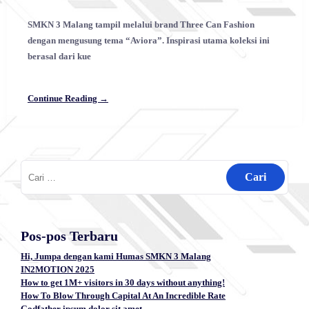
SMKN 3 Malang tampil melalui brand Three Can Fashion
dengan mengusung tema “Aviora”. Inspirasi utama koleksi ini
berasal dari kue
Continue Reading →
Cari
untuk:
Pos-pos Terbaru
Hi, Jumpa dengan kami Humas SMKN 3 Malang
IN2MOTION 2025
How to get 1M+ visitors in 30 days without anything!
How To Blow Through Capital At An Incredible Rate
Godfather ipsum dolor sit amet.